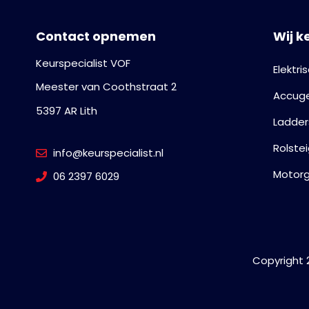
Contact opnemen
Wij k
Keurspecialist VOF
Elektr
Meester van Coothstraat 2
Accug
5397 AR Lith
Ladder
Rolste
info@keurspecialist.nl
Motor
06 2397 6029
Copyright 