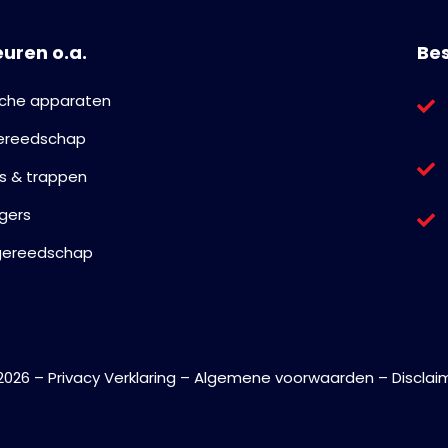
euren o.a.
Bes
ische apparaten
ereedschap
s & trappen
igers
gereedschap
2026 –
Privacy Verklaring
–
Algemene voorwaarden
–
Disclai